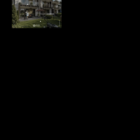
Chcesz 
wyróżnić swoją 
inwestycję 
deweloperską i 
sprzedawać 